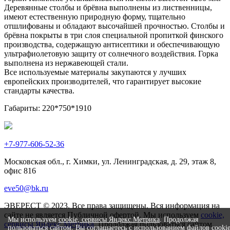
Деревянные столбы и брёвна выполнены из лиственницы,
имеют естественную природную форму, тщательно
отшлифованы и обладают высочайшей прочностью. Столбы и
брёвна покрыты в три слоя специальной пропиткой финского
производства, содержащую антисептики и обеспечивающую
ультрафиолетовую защиту от солнечного воздействия. Горка
выполнена из нержавеющей стали.
Все используемые материалы закупаются у лучших
европейских производителей, что гарантирует высокие
стандарты качества.
Габариты: 220*750*1910
+7-977-606-52-36
Московская обл., г. Химки, ул. Ленинградская, д. 29, этаж 8,
офис 816
eve50@bk.ru
ЭВЕРЕСТ © 2023. Все права защищены. Вся информация на
сайте не является Публичной офертой. Мы используем
cookie,
Мы используем
cookie, сервисы Яндекс.Метрика
. Продолжая
сервисы Яндекс.Метрика
. Продолжая пользоваться сайтом,
пользоваться сайтом, Вы соглашаетесь с использованием файлов cooki